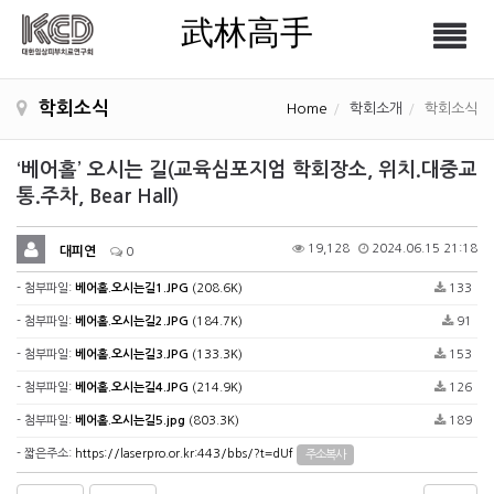
武林高手
Tog
武林高手
nav
학회소식
Home
학회소개
학회소식
‘베어홀’ 오시는 길(교육심포지엄 학회장소, 위치.대중교
통.주차, Bear Hall)
19,128
2024.06.15 21:18
대피연
0
- 첨부파일:
베어홀.오시는길1.JPG
(208.6K)
133
- 첨부파일:
베어홀.오시는길2.JPG
(184.7K)
91
- 첨부파일:
베어홀.오시는길3.JPG
(133.3K)
153
- 첨부파일:
베어홀.오시는길4.JPG
(214.9K)
126
- 첨부파일:
베어홀.오시는길5.jpg
(803.3K)
189
- 짧은주소:
https://laserpro.or.kr:443/bbs/?t=dUf
주소복사