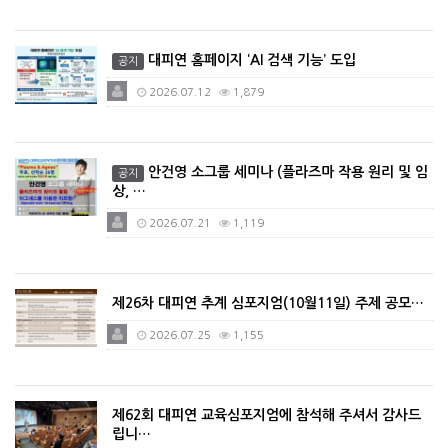
대피연 홈페이지 ‘AI 검색 기능’ 도입
공지
2026.07.12
1,879
안건영 소그룹 세미나 (플라즈마 작용 원리 및 임
공지
상, …
2026.07.21
1,119
제26차 대피연 추계 심포지엄(10월11일) 주제 공모…
2026.07.25
1,155
제62회 대피연 교육심포지엄에 참석해 주셔서 감사드
립니…