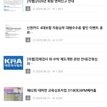
[의협]2026년 회원 면허신고 안내
2026.06.27
1,852
신한카드 4대보험 자동납부 대행수수류 할인 이벤트 종
료…
2026.06.26
2,237
[의협]검체검사 위·수탁 제도개편 관련 안내(건정심
의…
2026.06.25
1,885
제62회 대피연 교육심포지엄.7/18(토)6PM베어홀
2026.06.21
4,007