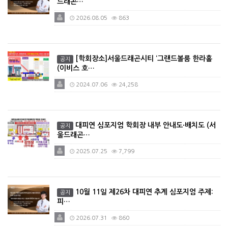
드래곤…
2026.08.05
863
[학회장소]서울드래곤시티 ‘그랜드볼룸 한라홀
공지
(이비스 호…
2024.07.06
24,258
대피연 심포지엄 학회장 내부 안내도·배치도 (서
공지
울드래곤…
2025.07.25
7,799
10월 11일 제26차 대피연 추계 심포지엄 주제:
공지
피…
2026.07.31
860