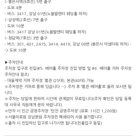
▷봉은사역(9호선) 5번 출구
- 도보 4분
- 버스: 3417, 강남 01번(노블발렌티 웨딩홀 하차)
▷삼성역(2호선) 7번 출구
- 도보 10분
- 버스: 3417 강남 01번(노블발렌티 웨딩홀 하차)
▷청담역(7호선) 3번 출구
- 버스: 301, 401, 2415, 3414, 4419, 강남 08번 (봉은사 아셈타워 하차) -
-> 도보 10분
▶주차안내:
주차장 입구로 진입(#5. 베어홀 주차장 진입 방법 및 #6. 베어홀 지하 주차장
주차안내 참조)
- 대웅제약 지하 주차장: 별관 (25대), 본관(40대) 가능
※주차장은 지하로 통해 있습니다 --> 주차 후 ‘별관 베어홀’로 올라 오시면 됩
니다.
※주차는 당일에 한하여 시간에 관계없이 무료입니다(주차 확인은 당일 등록
대 사무국 직원에게 문의 바랍니다).
※만차 시 인근 공영주차장: ‘탄천 공영주차장’ (유료: 1시간 1,200원)
※서울의료원 강남분원 주차장은 폐쇄되어 사용 불가합니다.
※출차 시 진입하신 입구로 나가시면 됩니다(진출입구 동일).