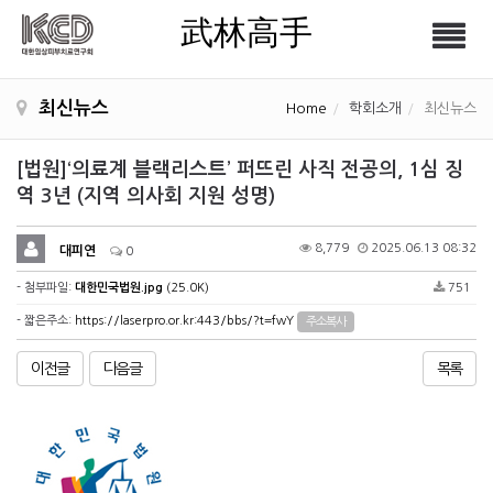
武林高手
Tog
武林高手
nav
최신뉴스
Home
학회소개
최신뉴스
[법원]‘의료계 블랙리스트’ 퍼뜨린 사직 전공의, 1심 징
역 3년 (지역 의사회 지원 성명)
8,779
2025.06.13 08:32
대피연
0
- 첨부파일:
대한민국법원.jpg
(25.0K)
751
- 짧은주소:
https://laserpro.or.kr:443/bbs/?t=fwY
주소복사
이전글
다음글
목록