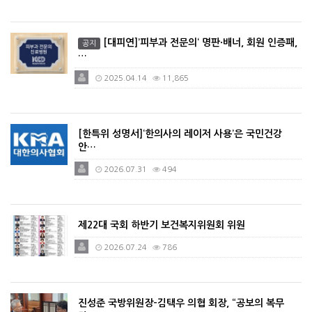
[대피연]’피부과 전문의‘ 명판·배너, 회원 인증패,
공지
…
2025.04.14
11,865
[한특위 성명서]‘한의사의 레이저 사용’은 국민건강
안…
2026.07.31
494
제22대 국회 하반기 보건복지위원회 위원
2026.07.24
786
진성준 국방위원장-김택우 의협 회장, “공보의 복무