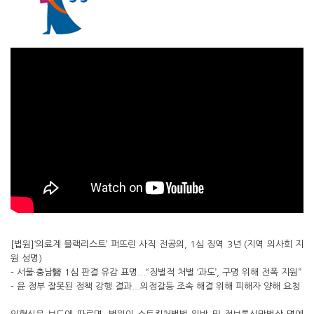
[법원]‘의료계 블랙리스트’ 퍼뜨린 사직 전공의, 1심 징역 3년 (지역 의사회 지
원 성명)
- 서울·충남醫 1심 판결 유감 표명...“징벌적 처벌 ‘과도’, 구명 위해 전폭 지원”
- 윤 정부 잘못된 정책 강행 결과...의정갈등 조속 해결 위해 피해자 양해 요청