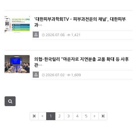
'대한피부과학회TV - 피부과전문의 채널', 대한피부
과…
2026.07.08
1,421
의협-한국릴리 "마운자로 지연분출 교품 확대 등 사후
관…
2026.07.02
1,609
1
2
3
4
5