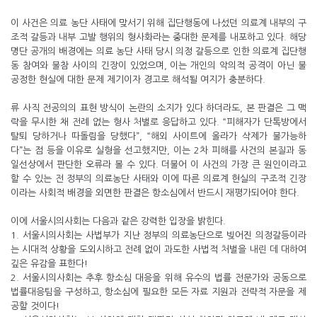
이 사건은 의료 농단 사태에 맞서기 위해 집단행동에 나섰던 의료계 내부의 구
조적 갈등과 내부 고발 행위의 형사화라는 중대한 문제를 내포하고 있다. 해당
명단 공개의 배경에는 의료 농단 사태 당시 의정 갈등으로 인한 의료계 집단행
동 참여와 불참 사이의 긴장이 있었으며, 이는 개인의 악의적 공격이 아닌 불
공정한 현실에 대한 문제 제기이자 경고로 해석될 여지가 충분하다.
류 사직 전공의의 표현 방식이 논란의 소지가 있다 하더라도, 본 판결은 그 맥
락을 무시한 채 전례 없는 형사 처벌로 응답하고 있다. “피해자가 단톡방에서
탈퇴 당하거나 따돌림을 당했다”, “해외 사이트에 올라가 삭제가 불가능하
다”는 점 등을 이유로 실형을 선고했지만, 이는 2차 피해를 사건의 본질과 동
일선상에서 판단한 오류라 볼 수 있다. 더불어 이 사건의 가장 큰 원인이라고
할 수 있는 전 정부의 의료농단 사태와 이에 따른 의료계 현실의 구조적 긴장
이라는 사회적 배경을 외면한 판결은 항소심에서 반드시 재평가되어야 한다.
이에 서울시의사회는 다음과 같은 강력한 입장을 밝힌다.
1. 서울시의사회는 사법부가 지난 정부의 의료농단으로 빚어진 의정갈등이라
는 시대적 상황을 도외시하고 전례 없이 과도한 사법적 처벌을 내린 데 대하여
깊은 유감을 표한다!
2. 서울시의사회는 추후 항소심 대응을 위해 유수의 법률 전문가와 공동으로
법률대응팀을 구성하고, 항소심에 필요한 모든 자료 지원과 전략적 자문을 제
공할 것이다!