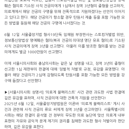
의협신문 보도에 따르면, 법원이 스토킹처벌법 위반 및 정보통신망법상 명예
훼손 혐의로 기소된 사직 전공의에게 1심에서 징역 3년형의 중형을 선고하자,
의료계에서 해당 전공의 구명을 위해 전폭적으로 지원하겠다는 선언이 이어지
고 있다고 한다. 해당 전공의가 항소할 경우 탄원서 제출 등을 포함 가능한 모
든 방법을 동원해 해당 전공의 구명에 나서겠다는 것.
6월 12일 서울중앙지법 형사19단독 임혜원 부장판사는 스토킹처벌법 위반,
정보통신망법상 명예훼손 혐의(복귀 전공의·의대생 명단 유포 혐의)로 기소된
사직 전공의에게 징역 3년을 선고했다. 아울러 이를 방조한 혐의를 받는 전공
의에게도 벌금 1000만원이 선고했다.
이에 서울시의사회와 충남의사회는 같은 날 성명을 내고, 징역 3년의 중형이
선고한 1심 재판부의 판결에 대해 ‘징벌적 처벌’로 규정, 유감을 표명했다. 아
울러 해당 전공의가 2심에 감형되도록 탄원서를 포함 가능한 모든 방법을 강
구해 돕겠다고 선언했다.
▶[서울시의사회 성명서] ‘의료계 블랙리스트’ 사건 관련 과도한 사법 판결에
깊은 유감을 표하며, 사직 전공의에 대한 전폭적 지원을 선언한다!
2025년 6월 12일, 서울중앙지방법원은 이른바 '의료계 블랙리스트' 게시 사
건과 관련해 사직 전공의 류모 씨에게 징역 3년을 선고하였다. 서울특별시의
사회는 해당 판결이 윤석열 전 정부의 무도한 의료 농단에 맞선 의료계 내부
표현의 자유와 공익적 문제 제기의 권리를 침해한 과도한 형사 처벌이라 판단
하며, 깊은 유감을 표한다.