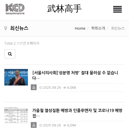
武林高手
Tog
武林高手
nav
최신뉴스
Home
학회소개
최신뉴스
Total 2,117건
9 페이지
[서울시의사회]‘성분명 처방' 절대 물러설 수 없습니
다…
2025.09.26
6,066
가을철 열성질환 예방과 인플루엔자 및 코로나19 예방
접…
2025.09.26
6,094