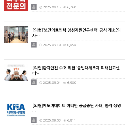
2025.09.15
6,760
[의협]‘보건의료인력 양성지원연구센터’ 공식 개소(의
사…
2025.09.10
6,494
[의협]환자안전 수호 위한 ‘불법대체조제 피해신고센
터’…
2025.09.04
6,980
[의협]에토미데이트·아티반 공급중단 사태, 환자 생명
…
2025.09.03
6,811