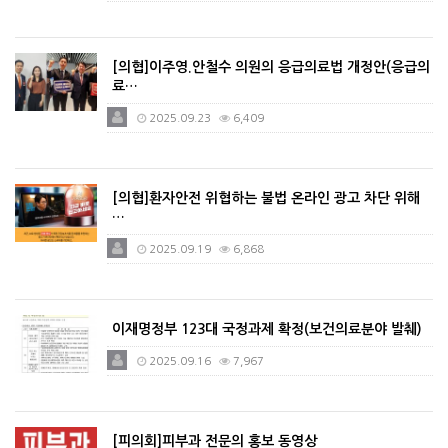
[의협]이주영.안철수 의원의 응급의료법 개정안(응급의
료…
2025.09.23
6,409
[의협]환자안전 위협하는 불법 온라인 광고 차단 위해
…
2025.09.19
6,868
이재명정부 123대 국정과제 확정(보건의료분야 발췌)
2025.09.16
7,967
[피의회]피부과 전문의 홍보 동영상