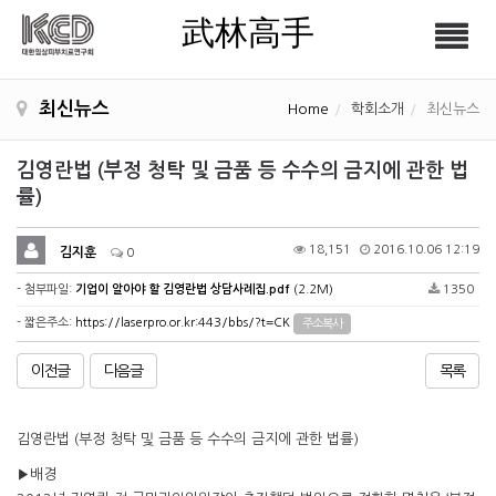
武林高手
Tog
武林高手
nav
최신뉴스
Home
학회소개
최신뉴스
김영란법 (부정 청탁 및 금품 등 수수의 금지에 관한 법
률)
18,151
2016.10.06 12:19
김지훈
0
- 첨부파일:
기업이 알아야 할 김영란법 상담사례집.pdf
(2.2M)
1350
- 짧은주소:
https://laserpro.or.kr:443/bbs/?t=CK
주소복사
이전글
다음글
목록
김영란법 (부정 청탁 및 금품 등 수수의 금지에 관한 법률)
▶배경