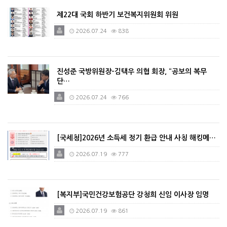
제22대 국회 하반기 보건복지위원회 위원
2026.07.24
838
진성준 국방위원장-김택우 의협 회장, “공보의 복무
단…
2026.07.24
766
[국세청]2026년 소득세 정기 환급 안내 사칭 해킹메…
2026.07.19
777
[복지부]국민건강보험공단 강청희 신임 이사장 임명
2026.07.19
861