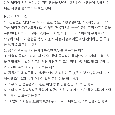
등이 법령에 따라 부여받은 지위·권한을 벗어나 행사하거나 권한에 속하지 아
니한 사항을 행사하도록 하는 행위
▶금지 제외 대상
1. 「청원법」, 「민원사무 처리에 관한 법률」, 「행정절차법」, 「국회법」 및 그 밖의
다른 법령·기준(제2조제1호나목부터 마목까지의 공공기관의 규정·사규·기준을
포함한다. 이하 같다)에서 정하는 절차·방법에 따라 권리침해의 구제·해결을
요구하거나 그와 관련된 법령·기준의 제정·개정·폐지를 제안·건의하는 등 특정
한 행위를 요구하는 행위
2. 공개적으로 공직자등에게 특정한 행위를 요구하는 행위
3. 선출직 공직자, 정당, 시민단체 등이 공익적인 목적으로 제3자의 고충민원
을 전달하거나 법령·기준의 제정·개정·폐지 또는 정책·사업·제도 및 그 운영 등
의 개선에 관하여 제안·건의하는 행위
4. 공공기관에 직무를 법정기한 안에 처리하여 줄 것을 신청·요구하거나 그 진
행상황·조치결과 등에 대하여 확인·문의 등을 하는 행위
5. 직무 또는 법률관계에 관한 확인·증명 등을 신청·요구하는 행위
6. 질의 또는 상담형식을 통하여 직무에 관한 법령·제도·절차 등에 대하여 설명
이나 해석을 요구하는 행위
7. 그 밖에 사회상규(社會常規)에 위배되지 아니하는 것으로 인정되는 행위