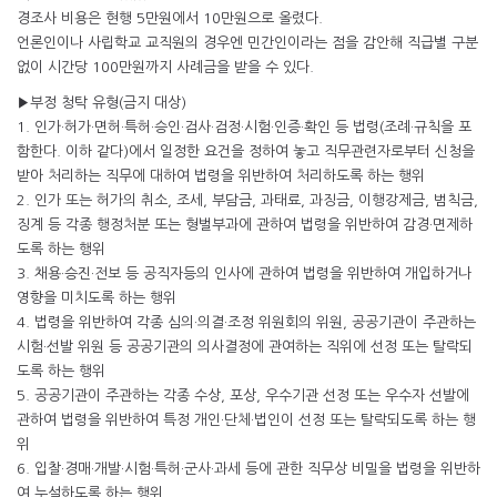
경조사 비용은 현행 5만원에서 10만원으로 올렸다.
언론인이나 사립학교 교직원의 경우엔 민간인이라는 점을 감안해 직급별 구분
없이 시간당 100만원까지 사례금을 받을 수 있다.
▶부정 청탁 유형(금지 대상)
1. 인가·허가·면허·특허·승인·검사·검정·시험·인증·확인 등 법령(조례·규칙을 포
함한다. 이하 같다)에서 일정한 요건을 정하여 놓고 직무관련자로부터 신청을
받아 처리하는 직무에 대하여 법령을 위반하여 처리하도록 하는 행위
2. 인가 또는 허가의 취소, 조세, 부담금, 과태료, 과징금, 이행강제금, 범칙금,
징계 등 각종 행정처분 또는 형벌부과에 관하여 법령을 위반하여 감경·면제하
도록 하는 행위
3. 채용·승진·전보 등 공직자등의 인사에 관하여 법령을 위반하여 개입하거나
영향을 미치도록 하는 행위
4. 법령을 위반하여 각종 심의·의결·조정 위원회의 위원, 공공기관이 주관하는
시험·선발 위원 등 공공기관의 의사결정에 관여하는 직위에 선정 또는 탈락되
도록 하는 행위
5. 공공기관이 주관하는 각종 수상, 포상, 우수기관 선정 또는 우수자 선발에
관하여 법령을 위반하여 특정 개인·단체·법인이 선정 또는 탈락되도록 하는 행
위
6. 입찰·경매·개발·시험·특허·군사·과세 등에 관한 직무상 비밀을 법령을 위반하
여 누설하도록 하는 행위