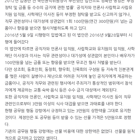
2012년 김영란 전 국민권익위원장이 추진했던 법안으로 정확한 명칭은 ‘부정
청탁 및 금품 등 수수의 금지에 관한 법률’. 공직자와 언론사·사립학교·사립유
치원 임직원, 사학재단 이사진 등이 부정한 청탁을 받고도 신고하지 않거나,
직무 관련성이나 대가성에 상관없이 1회 100만원(연간 300만원)이 넘는 금
품이나 향응을 받으면 형사처벌하도록 하고 있다.
2016년 5월 9일 시행령이 입법예고 된 이 법안은 2016년 9월28일부터 시
행에 들어갔다
이 법안에 따르면 공직자와 언론사 임직원, 사립학교와 유치원의 임직원, 사학
재단 이사장과 이사는 직무 관련성이나 대가성에 상관없이 본인이나 배우자가
100만원을 넘는 금품 또는 향응을 받으면 무조건 형사 처벌을 받는다.
다만 상조회, 동호인회, 동창회, 향우회, 친목회의 구성원 등 지속적 친분관계
를 맺은 사람이 질병이나 재난으로 어려운 처지에 놓인 공직자에게 제공하는
금품이나, 공직자 직무와 관련된 행사에서 주최자가 통상적인 범위에서 참석
자에게 제공하는 교통·숙박·음식 등은 수수 금지 대상에서 제외된다.
또한 공직자와 언론인, 사립학교 유치원 임직원, 사학재단 이사진 등이 직무
관련인으로부터 3만원 이상의 식사 대접을 받으면 과태료를 내야 한다.
현행 공무원 행동 강령에서 규정하고 있는 3만원의 상한액을 그대로 유지한
것이다. 제정안은 또 공무원 등이 받을 수 있는 선물 가격은 5만원으로 정했
다.
기존의 공무원 행동 강령에는 선물 비용에 대한 상한액은 없었다. 선물을 원칙
적으로 금지하고 있었던 셈이다.