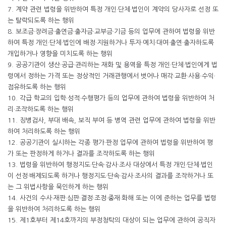
7. 계약 관련 법령을 위반하여 특정 개인·단체·법인이 계약의 당사자로 선정 또
는 탈락되도록 하는 행위
8. 보조금·장려금·출연금·출자금·교부금·기금 등의 업무에 관하여 법령을 위반
하여 특정 개인·단체·법인에 배정·지원하거나 투자·예치·대여·출연·출자하도록
개입하거나 영향을 미치도록 하는 행위
9. 공공기관이 생산·공급·관리하는 재화 및 용역을 특정 개인·단체·법인에게 법
령에서 정하는 가격 또는 정상적인 거래관행에서 벗어나 매각·교환·사용·수익·
점유하도록 하는 행위
10. 각급 학교의 입학·성적·수행평가 등의 업무에 관하여 법령을 위반하여 처
리·조작하도록 하는 행위
11. 징병검사, 부대 배속, 보직 부여 등 병역 관련 업무에 관하여 법령을 위반
하여 처리하도록 하는 행위
12. 공공기관이 실시하는 각종 평가·판정 업무에 관하여 법령을 위반하여 평
가 또는 판정하게 하거나 결과를 조작하도록 하는 행위
13. 법령을 위반하여 행정지도·단속·감사·조사 대상에서 특정 개인·단체·법인
이 선정·배제되도록 하거나 행정지도·단속·감사·조사의 결과를 조작하거나 또
는 그 위법사항을 묵인하게 하는 행위
14. 사건의 수사·재판·심판·결정·조정·중재·화해 또는 이에 준하는 업무를 법령
을 위반하여 처리하도록 하는 행위
15. 제1호부터 제14호까지의 부정청탁의 대상이 되는 업무에 관하여 공직자