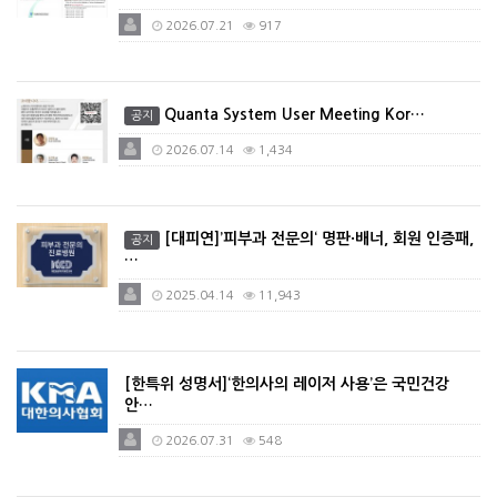
2026.07.21
917
Quanta System User Meeting Kor…
공지
2026.07.14
1,434
[대피연]’피부과 전문의‘ 명판·배너, 회원 인증패,
공지
…
2025.04.14
11,943
[한특위 성명서]‘한의사의 레이저 사용’은 국민건강
안…
2026.07.31
548