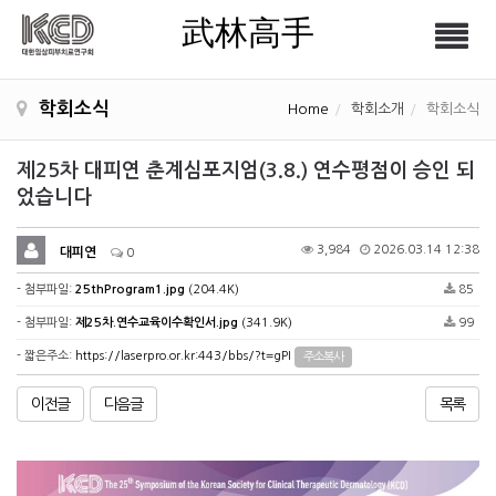
武林高手
Tog
武林高手
nav
학회소식
Home
학회소개
학회소식
제25차 대피연 춘계심포지엄(3.8.) 연수평점이 승인 되
었습니다
3,984
2026.03.14 12:38
대피연
0
- 첨부파일:
25thProgram1.jpg
(204.4K)
85
- 첨부파일:
제25차.연수교육이수확인서.jpg
(341.9K)
99
- 짧은주소:
https://laserpro.or.kr:443/bbs/?t=gPI
주소복사
이전글
다음글
목록