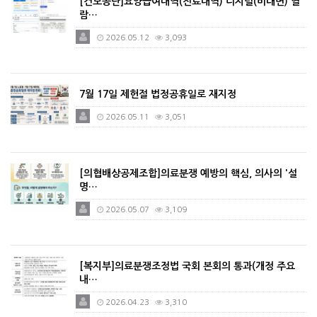
[건보공단]요양급여내역(진료내역) 디지털(비대면) 열
람…
2026.05.12
3,093
7월 17일 제헌절 법정공휴일로 재지정
2026.05.11
3,051
[의협배상공제조합]의료분쟁 예방의 핵심, 의사의 '설
명…
2026.05.07
3,109
[복지부]의료분쟁조정법 국회 본회의 통과(개정 주요
내…
2026.04.23
3,310