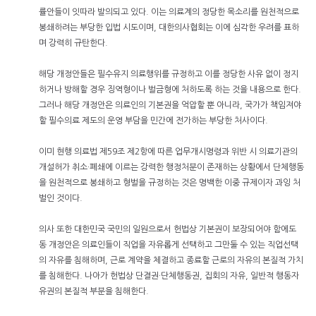
률안들이 잇따라 발의되고 있다. 이는 의료계의 정당한 목소리를 원천적으로
봉쇄하려는 부당한 입법 시도이며, 대한의사협회는 이에 심각한 우려를 표하
며 강력히 규탄한다.
해당 개정안들은 필수유지 의료행위를 규정하고 이를 정당한 사유 없이 정지
하거나 방해할 경우 징역형이나 벌금형에 처하도록 하는 것을 내용으로 한다.
그러나 해당 개정안은 의료인의 기본권을 억압할 뿐 아니라, 국가가 책임져야
할 필수의료 제도의 운영 부담을 민간에 전가하는 부당한 처사이다.
이미 현행 의료법 제59조 제2항에 따른 업무개시명령과 위반 시 의료기관의
개설허가 취소·폐쇄에 이르는 강력한 행정처분이 존재하는 상황에서 단체행동
을 원천적으로 봉쇄하고 형벌을 규정하는 것은 명백한 이중 규제이자 과잉 처
벌인 것이다.
의사 또한 대한민국 국민의 일원으로서 헌법상 기본권이 보장되어야 함에도
동 개정안은 의료인들이 직업을 자유롭게 선택하고 그만둘 수 있는 직업선택
의 자유를 침해하며, 근로 계약을 체결하고 종료할 근로의 자유의 본질적 가치
를 침해한다. 나아가 헌법상 단결권·단체행동권, 집회의 자유, 일반적 행동자
유권의 본질적 부분을 침해한다.