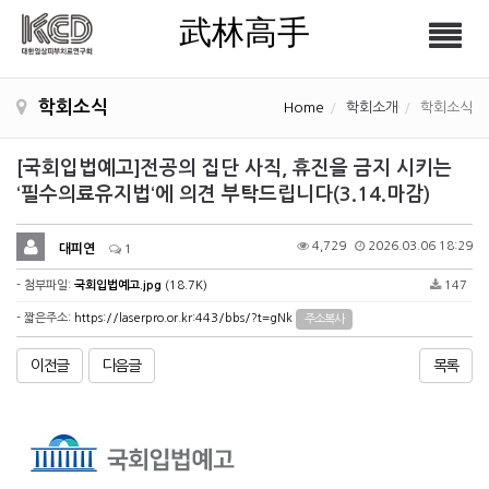
武林高手
Tog
武林高手
nav
학회소식
Home
학회소개
학회소식
[국회입법예고]전공의 집단 사직, 휴진을 금지 시키는
‘필수의료유지법‘에 의견 부탁드립니다(3.14.마감)
4,729
2026.03.06 18:29
대피연
1
- 첨부파일:
국회입법예고.jpg
(18.7K)
147
- 짧은주소:
https://laserpro.or.kr:443/bbs/?t=gNk
주소복사
이전글
다음글
목록