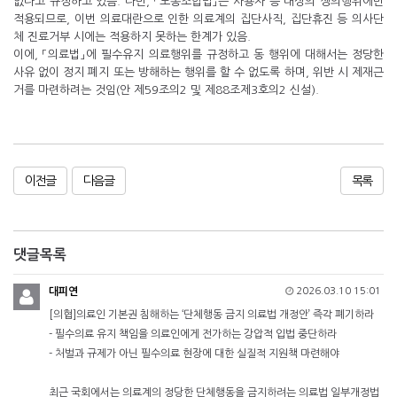
없다고 규정하고 있음. 다만, 「노동조합법」은 사용자 등 대상의 쟁의행위에만
적용되므로, 이번 의료대란으로 인한 의료계의 집단사직, 집단휴진 등 의사단
체 진료거부 시에는 적용하지 못하는 한계가 있음.
이에, 「의료법」에 필수유지 의료행위를 규정하고 동 행위에 대해서는 정당한
사유 없이 정지 폐지 또는 방해하는 행위를 할 수 없도록 하며, 위반 시 제재근
거를 마련하려는 것임(안 제59조의2 및 제88조제3호의2 신설).
이전글
다음글
목록
댓글목록
대피연
2026.03.10 15:01
[의협]의료인 기본권 침해하는 ‘단체행동 금지 의료법 개정안’ 즉각 폐기하라
- 필수의료 유지 책임을 의료인에게 전가하는 강압적 입법 중단하라
- 처벌과 규제가 아닌 필수의료 현장에 대한 실질적 지원책 마련해야
최근 국회에서는 의료계의 정당한 단체행동을 금지하려는 의료법 일부개정법