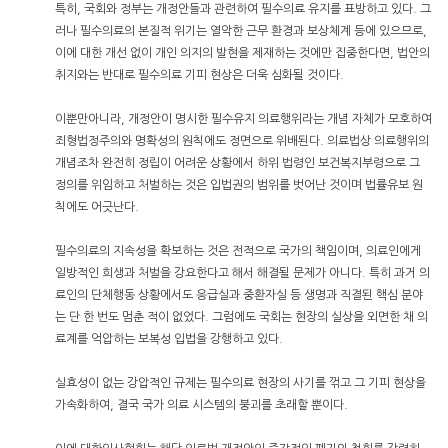
특히, 국회와 정부는 개정안들과 관련하여 필수의료 유지를 표방하고 있다. 그
러나 필수의료의 본질적 위기는 열악한 근무 환경과 보상체계 등에 있으므로,
이에 대한 개선 없이 개인 의지의 발현을 제재하는 것에만 집중한다면, 법안의
취지와는 반대로 필수의료 기피 현상은 더욱 심화될 것이다.
이뿐만아니라, 개정안이 명시한 필수유지 의료행위라는 개념 자체가 모호하여
죄형법정주의와 명확성의 원칙에도 정면으로 위배된다. 의료법상 의료행위의
개념조차 완전히 정립이 어려운 상황에서 하위 법령인 보건복지부령으로 그
정의를 위임하고 처벌하는 것은 입법권의 범위를 벗어난 것이며 법률유보 원
칙에도 어긋난다.
필수의료의 지속성을 확보하는 것은 전적으로 국가의 책임이며, 의료인에게
일방적인 희생과 처벌을 강요한다고 해서 해결될 문제가 아니다. 특히 과거 의
료인의 단체행동 상황에서도 응급실과 중환자실 등 생명과 직결된 핵심 분야
는 단 한 번도 멈춘 적이 없었다. 그럼에도 국회는 현장의 실상을 외면한 채 의
료계를 억압하는 보복성 입법을 강행하고 있다.
실효성이 없는 강압적인 규제는 필수의료 현장의 사기를 꺾고 그 기피 현상을
가속화하여, 결국 국가 의료 시스템의 붕괴를 초래할 뿐이다.