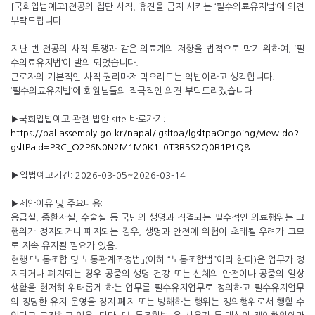
[국회입법예고]전공의 집단 사직, 휴진을 금지 시키는 ‘필수의료유지법‘에 의견
부탁드립니다
지난 번 전공의 사직 투쟁과 같은 의료계의 저항을 법적으로 막기 위하여, ’필
수의료유지법‘이 발의 되었습니다.
근로자의 기본적인 사직 권리마저 막으려드는 악법이라고 생각합니다.
‘필수의료유지법‘에 회원님들의 적극적인 의견 부탁드리겠습니다.
▶국회입법예고 관련 법안 site 바로가기:
https://pal.assembly.go.kr/napal/lgsltpa/lgsltpaOngoing/view.do?l
gsltPaId=PRC_O2P6N0N2M1M0K1L0T3R5S2Q0R1P1Q8
▶
입법예고기간: 2026-03-05~2026-03-14
▶제안이유 및 주요내용:
응급실, 중환자실, 수술실 등 국민의 생명과 직결되는 필수적인 의료행위는 그
행위가 정지되거나 폐지되는 경우, 생명과 안전에 위험이 초래될 우려가 크므
로 지속 유지될 필요가 있음.
현행 「노동조합 및 노동관계조정법」(이하 “노동조합법”이라 한다)은 업무가 정
지되거나 폐지되는 경우 공중의 생명 건강 또는 신체의 안전이나 공중의 일상
생활을 현저히 위태롭게 하는 업무를 필수유지업무로 정의하고 필수유지업무
의 정당한 유지 운영을 정지 폐지 또는 방해하는 행위는 쟁의행위로서 행할 수