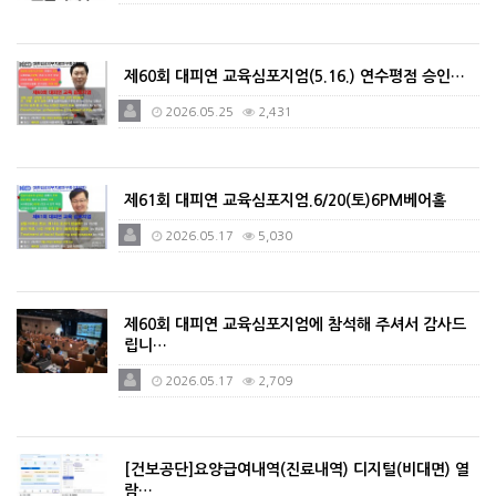
제60회 대피연 교육심포지엄(5.16.) 연수평점 승인…
2026.05.25
2,431
제61회 대피연 교육심포지엄.6/20(토)6PM베어홀
2026.05.17
5,030
제60회 대피연 교육심포지엄에 참석해 주셔서 감사드
립니…
2026.05.17
2,709
[건보공단]요양급여내역(진료내역) 디지털(비대면) 열
람…