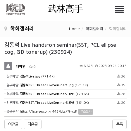
武林高手
Tog
武林高手
nav
학회갤러리
Home
학회갤러리
학회갤러리
김동석 Live hands-on seminar(SST, PCL ellipse
cog, GD tone-up) (230924)
8,873
2023.09.24 20:13
대피연
0
- 첨부파일:
김동석Live.jpg
(771.4K)
36
- 첨부파일:
김동석SST.Thread.LiveSeminar1.jpg
(171.1K)
35
- 첨부파일:
김동석SST.Thread.LiveSeminar2.JPG
(179.8K)
28
- 첨부파일:
김동석SST.Thread.LiveSeminar3.JPG
(164.0K)
20
- 짧은주소:
https://laserpro.or.kr:443/bbs/?t=cyK
주소복사
이전글
다음글
목록