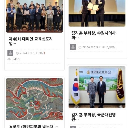
김지훈 부회장, 수원시의사
회…
제48회 대피연 교육심포지
엄…
2024.02.03
7,906
2024.01.13
1
8,455
김지훈 부회장, 국군대전병
원…
청룡도 (화인피부과 박노재 …