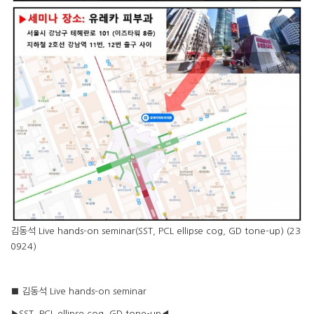
김동석 Live hands-on seminar(SST, PCL ellipse cog, GD tone-up) (23
0924)
■ 김동석 Live hands-on seminar
▶SST, PCL ellipse cog, GD tone-up◀