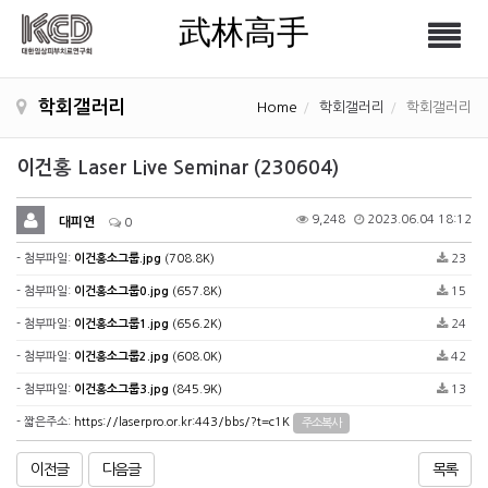
武林高手
Tog
武林高手
nav
학회갤러리
Home
학회갤러리
학회갤러리
이건홍 Laser Live Seminar (230604)
9,248
2023.06.04 18:12
대피연
0
- 첨부파일:
이건홍소그룹.jpg
(708.8K)
23
- 첨부파일:
이건홍소그룹0.jpg
(657.8K)
15
- 첨부파일:
이건홍소그룹1.jpg
(656.2K)
24
- 첨부파일:
이건홍소그룹2.jpg
(608.0K)
42
- 첨부파일:
이건홍소그룹3.jpg
(845.9K)
13
- 짧은주소:
https://laserpro.or.kr:443/bbs/?t=c1K
주소복사
이전글
다음글
목록