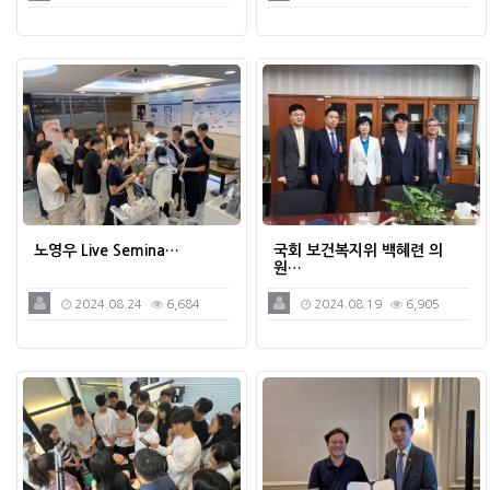
노영우 Live Semina…
국회 보건복지위 백혜련 의
원…
2024.08.24
6,684
2024.08.19
6,905