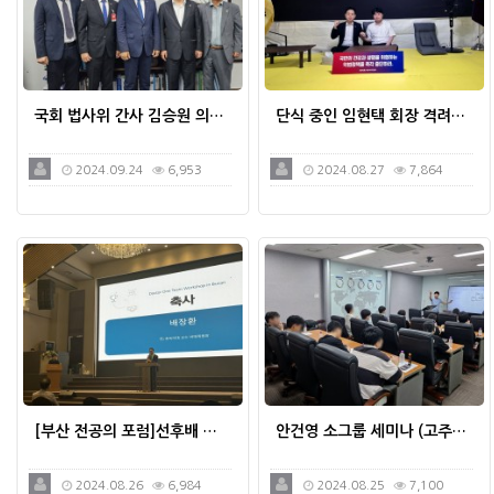
국회 법사위 간사 김승원 의…
단식 중인 임현택 회장 격려…
2024.09.24
6,953
2024.08.27
7,864
[부산 전공의 포럼]선후배 …
안건영 소그룹 세미나 (고주…
2024.08.26
6,984
2024.08.25
7,100