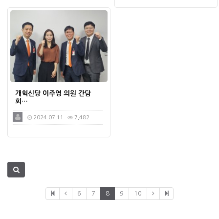
개혁신당 이주영 의원 간담
회…
2024.07.11
7,482
6
7
8
9
10