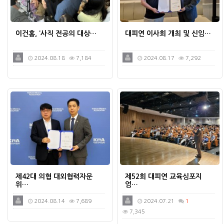
이건홍, ‘사직 전공의 대상…
대피연 이사회 개최 및 신임…
2024.08.18
7,184
2024.08.17
7,292
제42대 의협 대외협력자문
제52회 대피연 교육심포지
위…
엄…
2024.08.14
7,689
2024.07.21
1
7,345