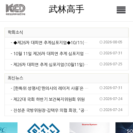
武林高手
Tog
武林高手
nav
학회소식
2026-08-05
- ◆제26차 대피연 추계심포지엄◆10/11(일)서울드래곤시티
2026-07-31
- 10월 11일 제26차 대피연 추계 심포지엄 주제: 피부 재생의 새로운 시대, 그 중심에 …
2026-07-25
- 제26차 대피연 추계 심포지엄(10월11일) 주제 공모(7월30일 마감)
최신뉴스
2026-07-31
- [한특위 성명서]‘한의사의 레이저 사용’은 국민건강 안전을 위해 근절되어야 한다
2026-07-24
- 제22대 국회 하반기 보건복지위원회 위원
2026-07-24
- 진성준 국방위원장-김택우 의협 회장, “공보의 복무 단축 추진” 공감대