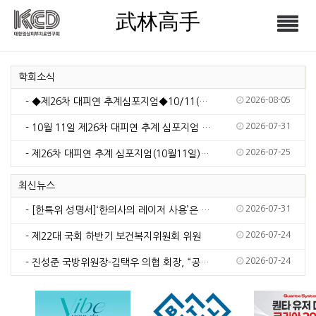
武林高手
Tog
武林高手
nav
학회소식
2026-08-05
- ◆제26차 대피연 추계심포지엄◆10/11(일)서울드래곤시티
2026-07-31
- 10월 11일 제26차 대피연 추계 심포지엄 주제: 피부 재생의 새로운 시대, 그 중심에 …
2026-07-25
- 제26차 대피연 추계 심포지엄(10월11일) 주제 공모(7월30일 마감)
최신뉴스
2026-07-31
- [한특위 성명서]‘한의사의 레이저 사용’은 국민건강 안전을 위해 근절되어야 한다
2026-07-24
- 제22대 국회 하반기 보건복지위원회 위원
2026-07-24
- 진성준 국방위원장-김택우 의협 회장, “공보의 복무 단축 추진” 공감대