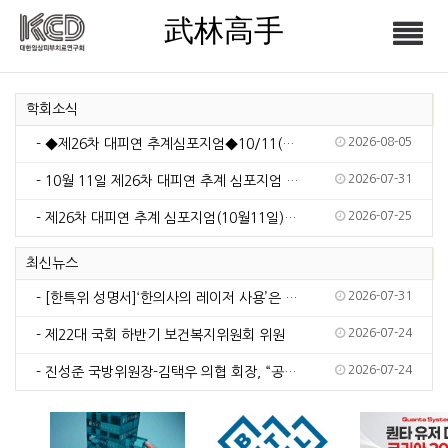
武林高手
Tog
武林高手
nav
학회소식
2026-08-05
- ◆제26차 대피연 추계심포지엄◆10/11(일)서울드래곤시티
2026-07-31
- 10월 11일 제26차 대피연 추계 심포지엄 주제: 피부 재생의 새로운 시대, 그 중심에 …
2026-07-25
- 제26차 대피연 추계 심포지엄(10월11일) 주제 공모(7월30일 마감)
최신뉴스
2026-07-31
- [한특위 성명서]‘한의사의 레이저 사용’은 국민건강 안전을 위해 근절되어야 한다
2026-07-24
- 제22대 국회 하반기 보건복지위원회 위원
2026-07-24
- 진성준 국방위원장-김택우 의협 회장, “공보의 복무 단축 추진” 공감대